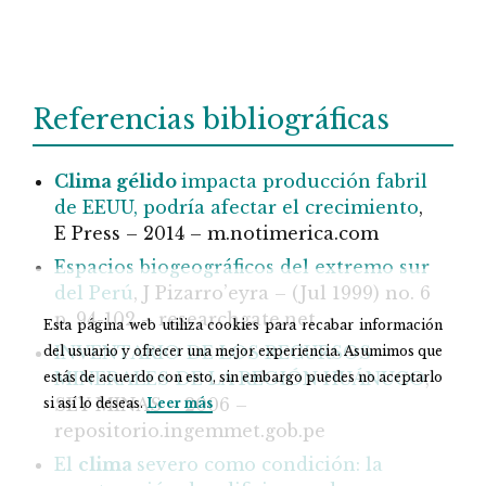
Referencias bibliográficas
Clima gélido
impacta producción fabril
de EEUU, podría afectar el crecimiento
,
E Press – 2014 – m.notimerica.com
Espacios biogeográficos del extremo sur
del Perú
, J Pizarro’eyra – (Jul 1999) no. 6
p. 94-102 – researchgate.net
Esta página web utiliza cookies para recabar información
INVENTARIO DE LOS RECURSOS
del usuario y ofrecer una mejor experiencia. Asumimos que
MINERALES DE LA REGIÓN HUÁNUCO
,
estás de acuerdo con esto, sin embargo puedes no aceptarlo
SEY MINAS – 2006 –
si así lo deseas.
Leer más
repositorio.ingemmet.gob.pe
El
clima
severo como condición: la