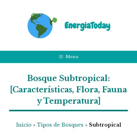
Saltar
al
contenido
EnergiaToday
Menu
Bosque Subtropical:
[Características, Flora, Fauna
y Temperatura]
Inicio
»
Tipos de Bosques
»
Subtropical