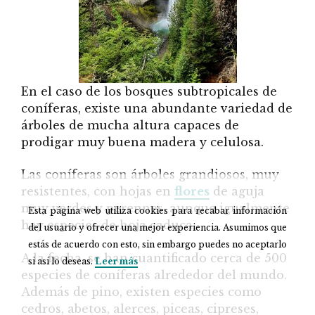
En el caso de los bosques subtropicales de
coníferas, existe una abundante variedad de
árboles de mucha altura capaces de
prodigar muy buena madera y celulosa.
Las coníferas son árboles grandiosos, muy
resistentes, con hojas en
flores
de aguja
muy verdes y perennes, aunque igualmente
Esta página web utiliza cookies para recabar información
hay especies de hoja caduca.
del usuario y ofrecer una mejor experiencia. Asumimos que
estás de acuerdo con esto, sin embargo puedes no aceptarlo
A la fecha, se han cuantificado cerca de 500
si así lo deseas.
Leer más
especies de coníferas alrededor del mundo.
Además de pino, existen especies como
cedros, abetos, alerces, piceas, cipreses,