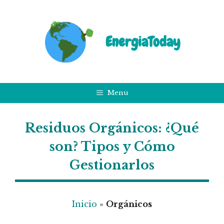
Saltar
al
contenido
EnergiaToday
Menu
Residuos Orgánicos: ¿Qué
son? Tipos y Cómo
Gestionarlos
Inicio
»
Orgánicos