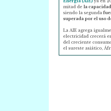
Energía (AIE)
ya en 20
mitad de
la capacidad
siendo la segunda
fuen
superada por el uso d
La AIE agrega igualm
electricidad crecerá 
del creciente consum
el sureste asiático, Áf