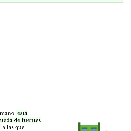
humano
está
queda de fuentes
s
a las que