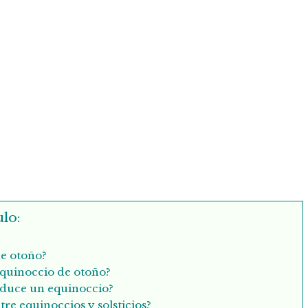
lo:
de otoño?
quinoccio de otoño?
duce un equinoccio?
re equinoccios y solsticios?