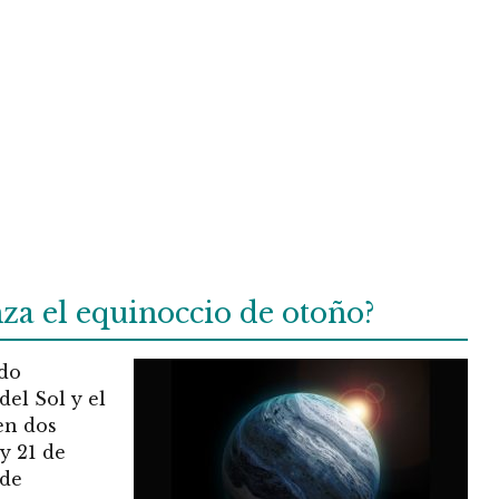
a el equinoccio de otoño?
do
del Sol y el
en dos
 y 21 de
 de