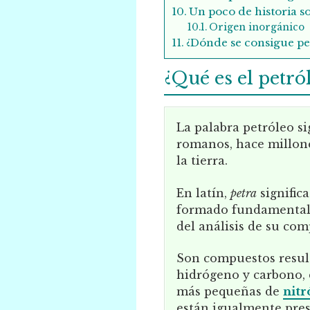
Un poco de historia so
Origen inorgánico
¿Dónde se consigue pe
¿Qué es el petról
La palabra petróleo si
romanos, hace millone
la tierra.
En latín,
petra
signific
formado fundamentalm
del análisis de su co
Son compuestos resul
hidrógeno y carbono, 
más pequeñas de
nit
están igualmente pres