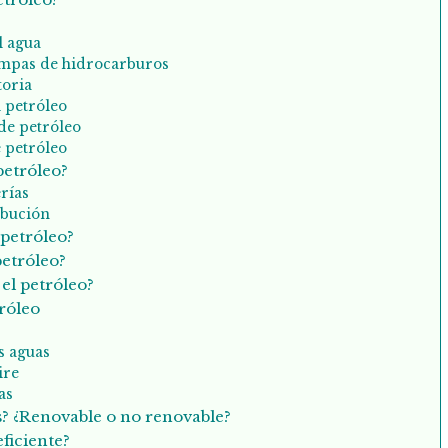
l agua
rampas de hidrocarburos
toria
l petróleo
de petróleo
e petróleo
petróleo?
rías
ibución
 petróleo?
petróleo?
el petróleo?
róleo
s aguas
ire
as
s? ¿Renovable o no renovable?
eficiente?