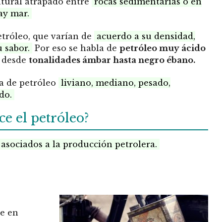
atural atrapado entre
rocas sedimentarias o en
ay mar.
etróleo, que varían de
acuerdo a su densidad,
u sabor.
Por eso se habla de
petróleo muy ácido
s desde
tonalidades ámbar hasta negro ébano.
ia de petróleo
liviano, mediano, pesado,
ado.
e el petróleo?
 asociados a la producción petrolera.
te en