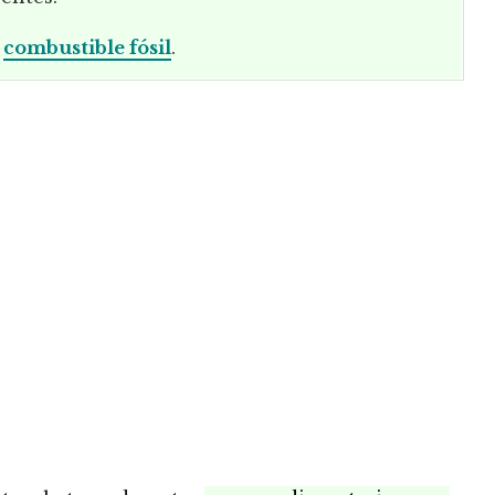
e
combustible fósil
.