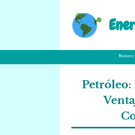
Saltar
al
contenido
Ene
Nature
Petróleo:
Venta
Co