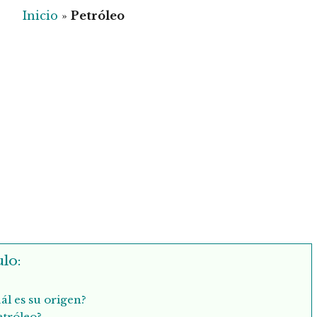
Inicio
»
Petróleo
lo:
ál es su origen?
etróleo?