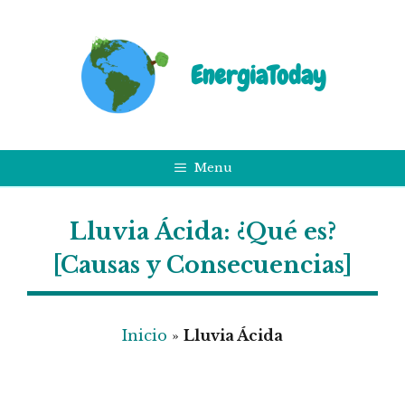
Saltar
al
contenido
EnergiaToday
Menu
Lluvia Ácida: ¿Qué es?
[Causas y Consecuencias]
Inicio
»
Lluvia Ácida