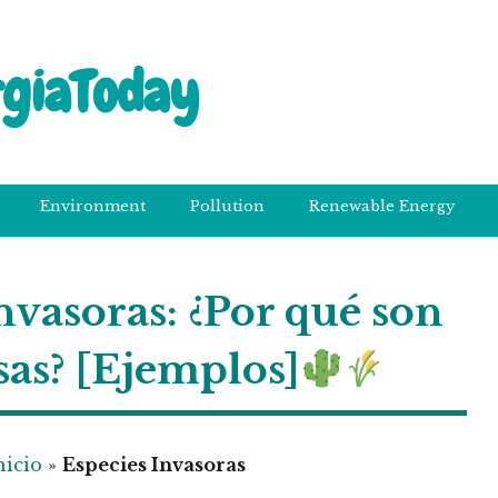
rgiaToday
Environment
Pollution
Renewable Energy
nvasoras: ¿Por qué son
sas? [Ejemplos]
nicio
»
Especies Invasoras