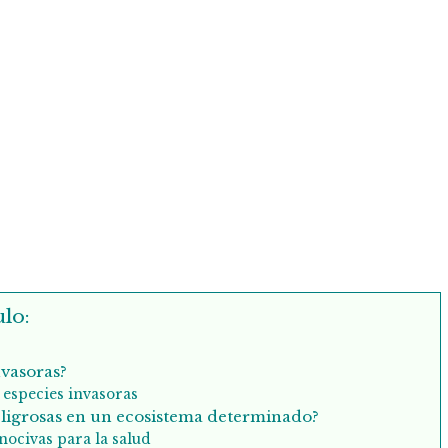
lo:
nvasoras?
s especies invasoras
eligrosas en un ecosistema determinado?
nocivas para la salud