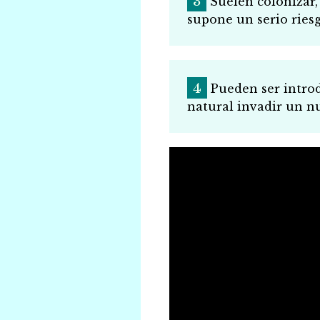
Suelen colonizar, 
supone un serio ries
Pueden ser intro
natural invadir un n