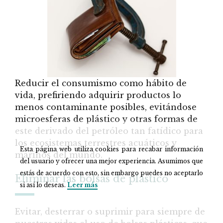
Reducir el consumismo como hábito de
vida, prefiriendo adquirir productos lo
menos contaminante posibles, evitándose
microesferas de plástico y otras formas de
este derivado del petróleo tan fatídico para
los ecosistemas terrestres acuáticos y
Esta página web utiliza cookies para recabar información
marinos del mundo.
del usuario y ofrecer una mejor experiencia. Asumimos que
estás de acuerdo con esto, sin embargo puedes no aceptarlo
Eliminar las bolsas de plástico
si así lo deseas.
Leer más
Evitar, desterrar o suprimir para siempre de